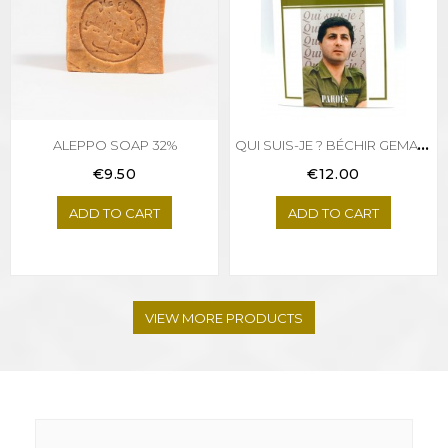
Q
UI SUIS-JE ? BÉCHIR GEMAYEL
ALEPPO SOAP 32%
Price
Price
€9.50
€12.00
ADD TO CART
ADD TO CART
VIEW MORE PRODUCTS