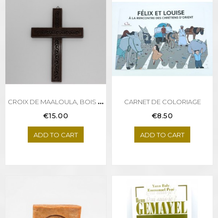
C
ROIX DE MAALOULA, BOIS FONCÉ
CARNET DE COLORIAGE
Price
Price
€15.00
€8.50
ADD TO CART
ADD TO CART