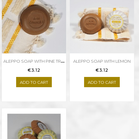
A
LEPPO SOAP WITH PINE TREE
ALEPPO SOAP WITH LEMON
Price
Price
€3.12
€3.12
ADD TO CART
ADD TO CART