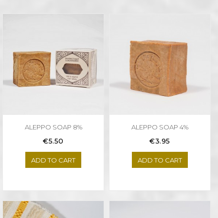
ALEPPO SOAP 8%
ALEPPO SOAP 4%
Price
Price
€5.50
€3.95
ADD TO CART
ADD TO CART