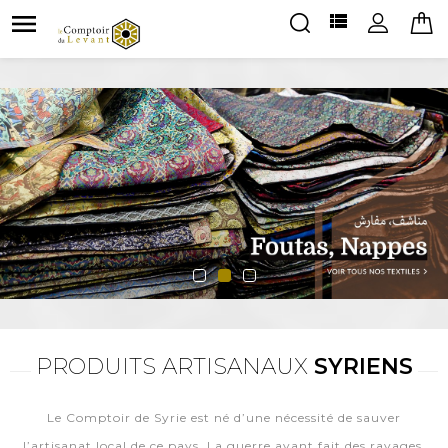


PRODUITS ARTISANAUX
SYRIENS
Le Comptoir de Syrie est né d’une nécessité de sauver
l’artisanat local de ce pays. La guerre ayant fait des ravages,