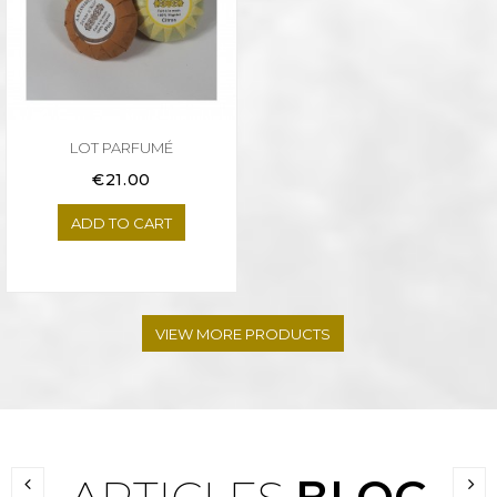
LOT PARFUMÉ
Price
€21.00
ADD TO CART
VIEW MORE PRODUCTS