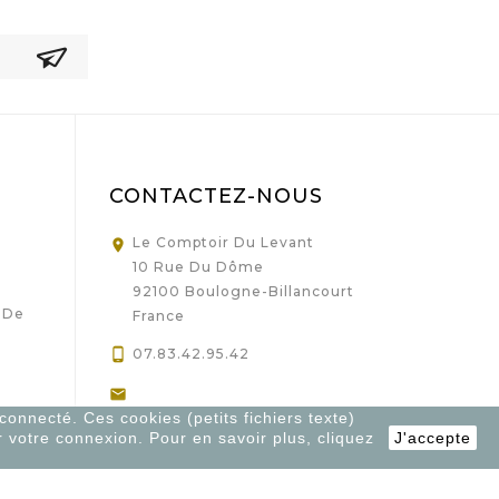
CONTACTEZ-NOUS
Le Comptoir Du Levant

10 Rue Du Dôme
92100 Boulogne-Billancourt
 De
France

07.83.42.95.42

 connecté. Ces cookies (petits fichiers texte)
Contact@lecomptoirdulevant.fr
r votre connexion. Pour en savoir plus, cliquez
J'accepte