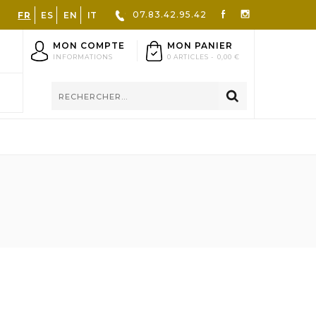
07.83.42.95.42
FR
ES
EN
IT
MON COMPTE
MON PANIER
INFORMATIONS
0 ARTICLES -
0,00 €