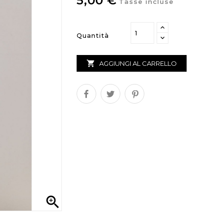
5,00 €
Tasse incluse
Quantità

AGGIUNGI AL CARRELLO
