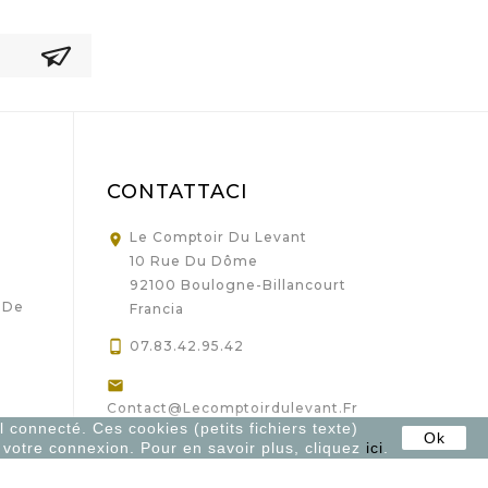
CONTATTACI
Le Comptoir Du Levant

10 Rue Du Dôme
92100 Boulogne-Billancourt
 De
Francia

07.83.42.95.42

Contact@lecomptoirdulevant.fr
l connecté. Ces cookies (petits fichiers texte)
Ok
os
r votre connexion. Pour en savoir plus, cliquez
ici
.