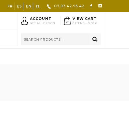
07.83.42.95.42
FR
ES
EN
IT
ACCOUNT
VIEW CART
GET ALL OPTION
0 ITEMS -
0,00 €