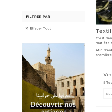
FILTRER PAR
Effacer Tout

Textil
C’est dan
matière p
Afin d’ai
première
Veu
Effe