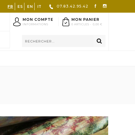
07.83.42.95.42
FR
ES
EN
IT
MON COMPTE
MON PANIER
INFORMATIONS
0 ARTICLES -
0,00 €