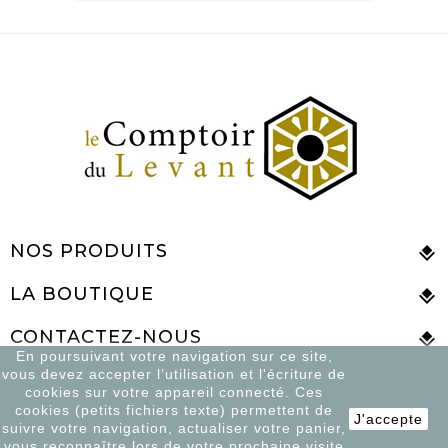
NOS PRODUITS
LA BOUTIQUE
CONTACTEZ-NOUS
En poursuivant votre navigation sur ce site,
vous devez accepter l’utilisation et l'écriture de
cookies sur votre appareil connecté. Ces
cookies (petits fichiers texte) permettent de
© 2026 Le Comptoir De Syrie - Tous droits réservés
J'accepte
suivre votre navigation, actualiser votre panier,
vous reconnaître lors de votre prochaine visite