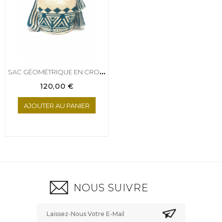
S
AC GÉOMÉTRIQUE EN CROCHET
Prix
120,00 €
AJOUTER AU PANIER
NOUS SUIVRE