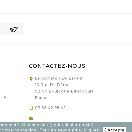
CONTACTEZ-NOUS
Le Comptoir Du Levant

10 Rue Du Dôme
92100 Boulogne-Billancourt
 De
France

07.83.42.95.42

 connecté. Ces cookies (petits fichiers texte)
Contact@lecomptoirdulevant.fr
r votre connexion. Pour en savoir plus, cliquez
J'accepte