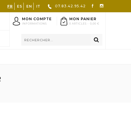
07.83.42.95.42
FR
ES
EN
IT
MON COMPTE
MON PANIER
INFORMATIONS
0 ARTICLES -
0,00 €
R