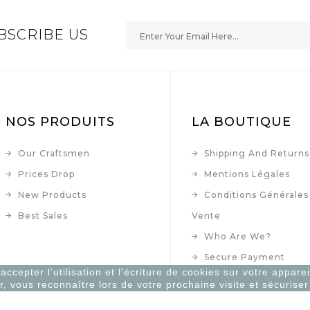
BSCRIBE US
NOS PRODUITS
LA BOUTIQUE
Our Craftsmen
Shipping And Returns
Prices Drop
Mentions Légales
New Products
Conditions Générales
Best Sales
Vente
Who Are We?
Secure Payment
ccepter l’utilisation et l'écriture de cookies sur votre apparei
Contact Us
r, vous reconnaître lors de votre prochaine visite et sécurise
Plan Du Site