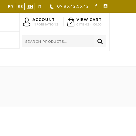
07.83.42.95.42
FR
ES
EN
IT
ACCOUNT
VIEW CART
INFORMATIONS
0 ITEMS -
€0.00