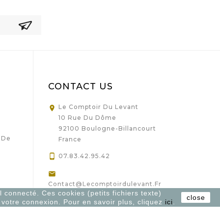
CONTACT US
Le Comptoir Du Levant

10 Rue Du Dôme
92100 Boulogne-Billancourt
 De
France

07.83.42.95.42

Contact@lecomptoirdulevant.fr
l connecté. Ces cookies (petits fichiers texte)
close
r votre connexion. Pour en savoir plus, cliquez
ici
.