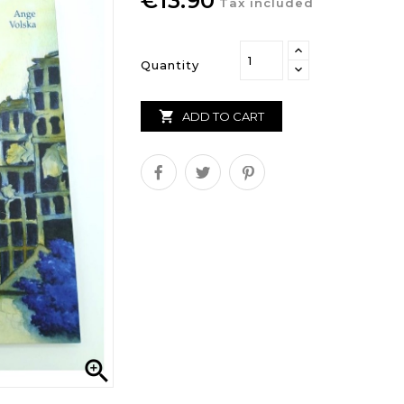
€13.90
Tax included
Quantity

ADD TO CART
