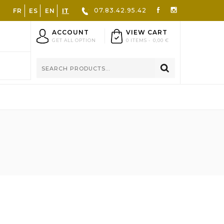
07.83.42.95.42
FR
ES
EN
IT
ACCOUNT
VIEW CART
GET ALL OPTION
0 ITEMS -
0,00 €