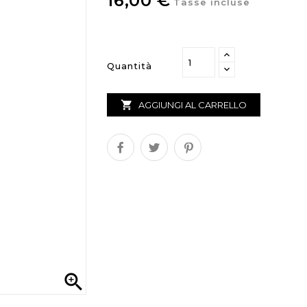
16,00 €
Tasse incluse
Quantità

AGGIUNGI AL CARRELLO
