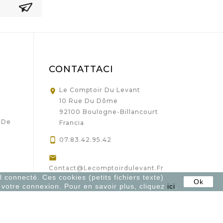
CONTATTACI
Le Comptoir Du Levant

10 Rue Du Dôme
92100 Boulogne-Billancourt
 De
Francia

07.83.42.95.42

Contact@lecomptoirdulevant.fr
l connecté. Ces cookies (petits fichiers texte)
Ok
os
r votre connexion. Pour en savoir plus, cliquez
ici
.